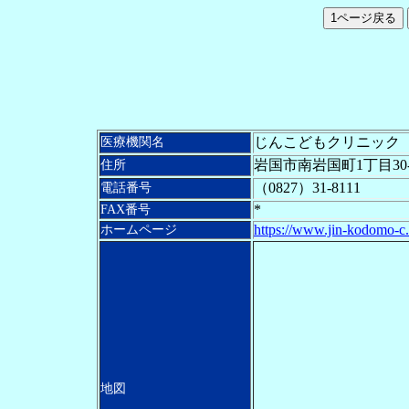
じんこどもクリニック
医療機関名
岩国市南岩国町1丁目30-
住所
（
0827）31-8111
電話番号
*
FAX
番号
https://www.jin-kodomo-c
ホームページ
地図