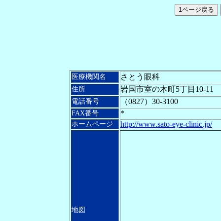
さとう眼科
医療機関名
岩国市室の木町5丁目10-11
住所
（
0827）30-3100
電話番号
*
FAX
番号
http://www.sato-eye-clinic.jp/
ホームページ
地図