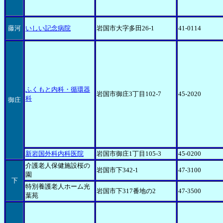
藤河
いしい記念病院
岩国市大字多田26-1
41-0114
ふくもと内科・循環器
岩国市御庄3丁目102-7
45-2020
科
御庄
新岩国外科内科医院
岩国市御庄1丁目105-3
45-0200
介護老人保健施設桜の
岩国市下342-1
47-3100
園
下
特別養護老人ホーム光
岩国市下317番地の2
47-3500
葉苑