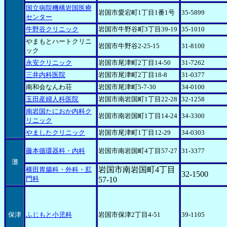
国立病院機構岩国医療
岩国市愛宕町1丁目1番1号
35-5899
センター
牛野谷クリニック
岩国市牛野谷町3丁目39-19
35-1010
やまもとハートクリニ
岩国市牛野谷2-25-15
31-8100
ック
永安クリニック
岩国市尾津町2丁目14-50
31-7262
三井内科医院
岩国市尾津町2丁目18-8
31-0377
南和会なんわ荘
岩国市尾津町5-7-30
34-0100
玉田産婦人科医院
岩国市南岩国町1丁目22-28
32-1258
南岩国たにおか内科ク
岩国市南岩国町1丁目14-24
34-3300
リニック
やましたクリニック
岩国市尾津町1丁目12-29
34-0303
藤本循環器科・内科
岩国市南岩国町4丁目57-27
31-3377
灘
岩国市南岩国町4丁目
横田胃腸科・外科・肛
32-1500
門科
57-10
保津
ふじもと小児科
岩国市保津2丁目4-51
39-1105