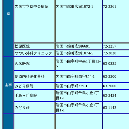
岩国市立錦中央病院
岩国市錦町広瀬1072-1
72-3361
錦
松原医院
岩国市錦町広瀬6691
72-2257
つつい外科クリニック
岩国市錦町広瀬1074-5
72-3020
岩国市由宇町中央1丁目12-
久米医院
63-0235
5
伊原内科消化器科
岩国市由宇町由宇崎4-1
63-3300
由宇
みどり病院
岩国市由宇町359-1
63-2000
岩国市由宇町千鳥ヶ丘1丁
千鳥ヶ丘病院
63-3434
目1-1
岩国市由宇町千鳥ヶ丘1丁
みどり荘
63-1142
目1-1