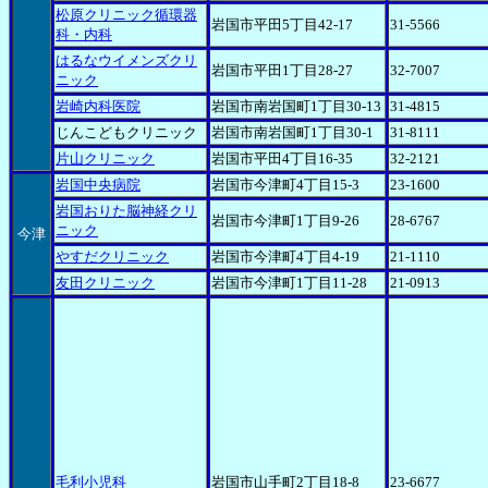
松原クリニック循環器
岩国市平田5丁目42-17
31-5566
科・内科
はるなウイメンズクリ
岩国市平田1丁目28-27
32-7007
ニック
岩崎内科医院
岩国市南岩国町1丁目30-13
31-4815
じんこどもクリニック
岩国市南岩国町1丁目30-1
31-8111
片山クリニック
岩国市平田4丁目16-35
32-2121
岩国中央病院
岩国市今津町4丁目15-3
23-1600
岩国おりた脳神経クリ
岩国市今津町1丁目9-26
28-6767
ニック
今津
やすだクリニック
岩国市今津町4丁目4-19
21-1110
友田クリニック
岩国市今津町1丁目11-28
21-0913
毛利小児科
岩国市山手町2丁目18-8
23-6677