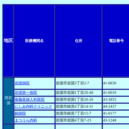
地区
医療機関名
住所
電話番号
岩国病院
岩国市岩国3丁目2-7
41-0850
岩国第一病院
岩国市岩国1丁目20-49
41-0019
西岩
後藤産婦人科医院
岩国市岩国1丁目20-26
43-3855
国
にしみ内科クリニック
岩国市錦見6丁目14-31
44-2437
錦病院
岩国市錦見7丁目15-7
41-0177
まつうら内科
岩国市岩国4丁目7-23
43-1248