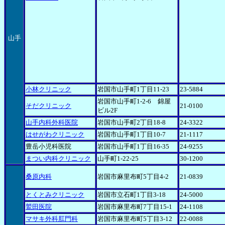
山手
小林クリニック
岩国市山手町1丁目11-23
23-5884
岩国市山手町1-2-6 錦屋
そだクリニック
21-0100
ビル2F
山手内科外科医院
岩国市山手町2丁目18-8
24-3322
はせがわクリニック
岩国市山手町1丁目10-7
21-1117
豊岳小児科医院
岩国市山手町1丁目16-35
24-9255
まつい内科クリニック
山手町1-22-25
30-1200
桑原内科
岩国市麻里布町5丁目4-2
21-0839
とくとみクリニック
岩国市立石町1丁目3-18
24-5000
鷲田医院
岩国市麻里布町7丁目15-1
24-1108
マサキ外科肛門科
岩国市麻里布町5丁目3-12
22-0088