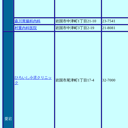
森川胃腸科内科
岩国市中津町1丁目21-10
23-7541
村重内科医院
岩国市中津町3丁目2-19
21-8081
ひろいし小児クリニッ
岩国市尾津町1丁目17-4
32-7000
ク
愛宕