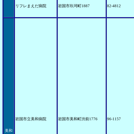
リフレまえだ病院
岩国市玖珂町1887
82-4812
岩国市立美和病院
岩国市美和町渋前1776
96-1157
美和