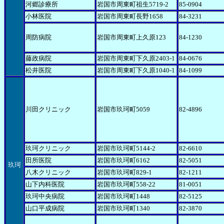
河郷診療所
岩国市周東町祖生5719-2
85-0904
小林医院
岩国市周東町長野1658
84-3231
周防病院
岩国市周東町上久原123
84-1230
藤政病院
岩国市周東町下久原2403-1
84-0676
松井医院
岩国市周東町下久原1040-1
84-1099
川田クリニック
岩国市玖珂町5059
82-4896
玖珂クリニック
岩国市玖珂町5144-2
82-6610
田所医院
岩国市玖珂町6162
82-5051
玖珂
八木クリニック
岩国市玖珂町829-1
82-1211
山下内科医院
岩国市玖珂町558-22
81-0051
玖珂中央病院
岩国市玖珂町1448
82-5125
山口平成病院
岩国市玖珂町1340
82-3870