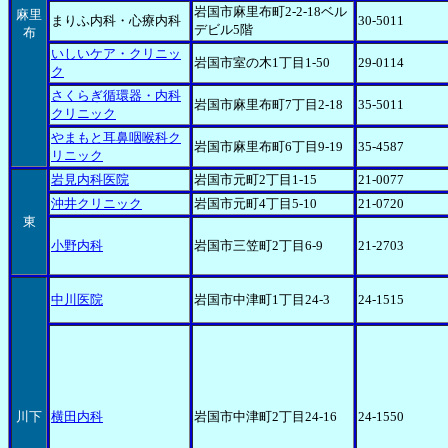
岩国市麻里布町2-2-18ベル
麻里
まりふ内科・心療内科
30-5011
デビル5階
布
いしいケア・クリニッ
岩国市室の木1丁目1-50
29-0114
ク
さくらぎ循環器・内科
岩国市麻里布町7丁目2-18
35-5011
クリニック
やまもと耳鼻咽喉科ク
岩国市麻里布町6丁目9-19
35-4587
リニック
岩見内科医院
岩国市元町2丁目1-15
21-0077
沖井クリニック
岩国市元町4丁目5-10
21-0720
東
小野内科
岩国市三笠町2丁目6-9
21-2703
中川医院
岩国市中津町1丁目24-3
24-1515
川下
横田内科
岩国市中津町2丁目24-16
24-1550