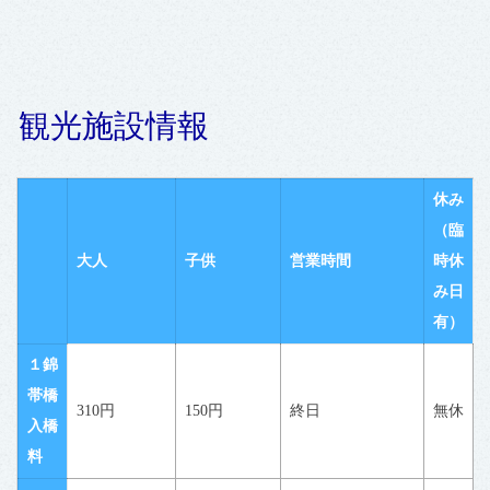
観光施設情報
休み
（臨
大人
子供
営業時間
時休
み日
有）
１錦
帯橋
310円
150円
終日
無休
入橋
料