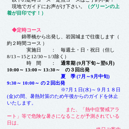
現地でガイドにお声がけ下さい。
（
グリーンの上
着が目印です！
）
◆定時コース
錦帯橋から出発し、岩国城まで往復します（
約２時間コース ）
実施日 ： 毎週土・日・祝日（但し
8/13～15と12/30～1/3除く）
時 間 ：
通常期 (9月下旬～翌6
月)
10:00～ 13:00～ 13:30～ の
３回
出発
夏 季 (7月～9月中旬)
9:30～ 10:00～ の
２回
出発
※7月１日(水)～９月１８日
(金)の間、暑熱対策のため午後からのガイドを休止
いたします。
また、「熱中症警戒アラ
ート」等で危険な暑さになることが予測されている
日は、