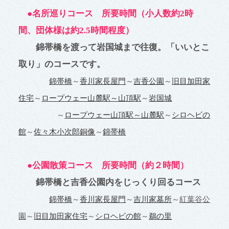
●名所巡りコース 所要時間（小人数約2時
間、団体様は約2.5時間程度）
錦帯橋を渡って岩国城まで往復。「いいとこ
取り」のコースです。
錦帯橋
～
香川家長屋門
～
吉香公園
～
旧目加田家
住宅
～
ロープウェー
山麓駅～山頂駅
～
岩国城
～
ロープウェー山頂駅～山麓駅
～
シロヘビの
館
～
佐々木小次郎銅像
～
錦帯橋
●公園散策コース 所要時間（約２時間）
錦帯橋と吉香公園内をじっくり回るコース
錦帯橋
～
香川家長屋門
～
吉川家墓所
～
紅葉谷公
園
～
旧目加田家住宅
～
シロヘビの館
～
鵜の里