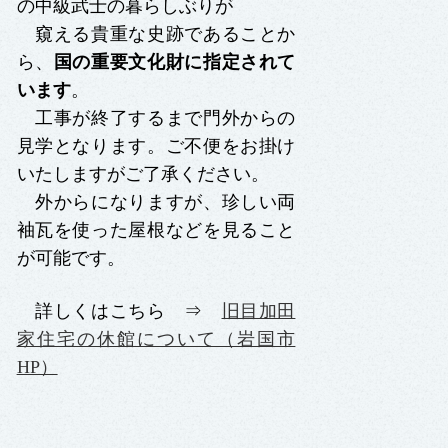
の中級武士の暮らしぶりが
窺える貴重な史跡であることか
ら、
国の重要文化財に指定されて
います
。
工事が終了するまで門外からの
見学となります。ご不便をお掛け
いたしますがご了承ください。
外からになりますが、
珍しい両
袖瓦を使った屋根
などを見ること
が可能です。
詳しくはこちら ⇒
旧目加田
家住宅の休館について（岩国市
HP）