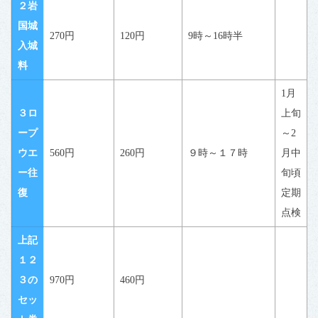
２岩
国城
270円
120円
9時～16時半
入城
料
1月
３ロ
上旬
ープ
～2
ウエ
560円
260円
９時～１７時
月中
ー往
旬頃
復
定期
点検
上記
１２
３の
970円
460円
セッ