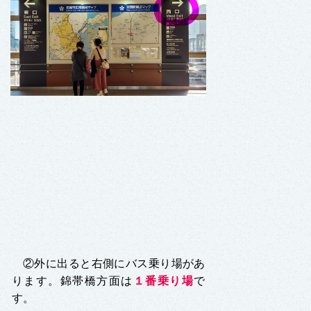
②外に出ると右側にバス乗り場があ
ります。錦帯橋方面は
１番乗り場
で
す
。