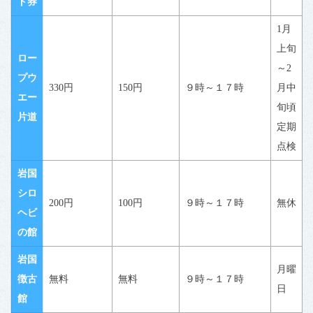
ト券
1月
上旬
ロー
～2
プウ
330円
150円
９時～１７時
月中
エー
旬頃
片道
定期
点検
岩国
シロ
200円
100円
９時～１７時
無休
ヘビ
の館
岩国
月曜
徴古
無料
無料
９時～１７時
日
館