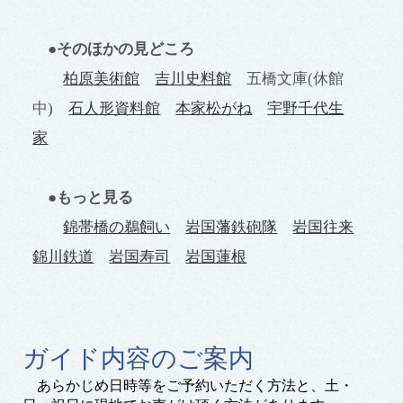
●そのほかの見どころ
柏原美術館
吉川史料館
五橋文庫
(休館
中)
石人形資料館
本家松がね
宇野千代生
家
●もっと見る
錦帯橋の鵜飼い
岩国藩鉄砲隊
岩国往来
錦川鉄道
岩国寿司
岩国蓮根
ガイド内容のご案内
あらかじめ日時等をご予約いただく方法と、土・