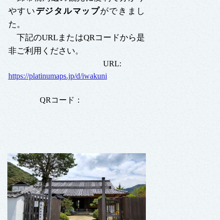
やすい
デジタルマップ
ができまし
た。
下記のURLまたはQRコードから是
非ご利用ください
。
URL:
https://platinumaps.jp/d/iwakun
i
QRコード：