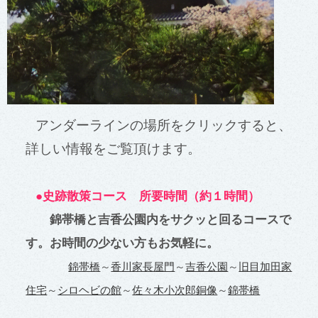
アンダーライン
の場所をクリックすると、
詳しい情報をご覧頂けます。
●史跡散策コース 所要時間（約１時間）
錦帯橋と吉香公園内をサクッと回るコースで
す。お時間の少ない方もお気軽に。
錦帯橋
～
香川家長屋門
～
吉香公園
～
旧目加田家
住宅
～
シロヘビの館
～
佐々木小次郎銅像
～
錦帯橋