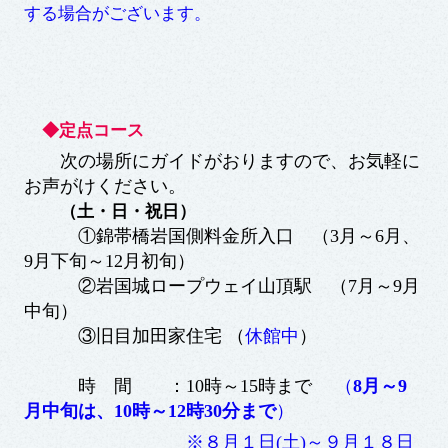
する場合がございます。
◆定点コース
次の場所にガイドがおりますので、お気軽に
お声がけください。
（土・日・祝日）
①錦帯橋岩国側料金所入口 （3月～6月、
9月下旬～12月初旬）
②岩国城ロープウェイ山頂駅 （7月～9月
中旬）
③旧目加田家住宅 （
休館中
）
時 間 ：10時～15時まで
（
8月～9
月中旬は、10時～12時30分まで
）
※８月１日(土)～９月１８日