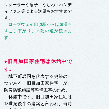
ククーラーや扇子・うちわ・ハンデ
ィファン等による送風もおすすめで
す。
ロープウェイ山頂駅からは気温も
すこし下がり、木陰の道が続きま
す。
●旧目加田家住宅は休館中で
す。
城下町岩国を代表する史跡の一
つである「旧目加田家住宅」が、
防災防犯施設等整備工事のため、
休館中
です。旧目加田家住宅は
18世紀後半の建築と言われ、当時