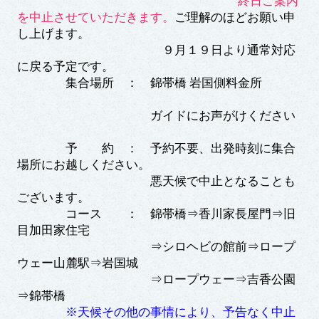
終日ご案内
を中止させていただきます。
ご理解のほどお願い申
し上げます。
９月１９日より通常対応
に戻る予定です。
集合場所 ： 錦帯橋 岩国側料金所
ガイドにお声がけください
予 約 ： 予約不要、出発時刻に集合
場所にお越しください。
悪天候で中止となることも
ございます。
コース ： 錦帯橋⇒香川家長屋門⇒旧
目加田家住宅
⇒シロヘビの館前⇒ロープ
ウェー山麓駅⇒岩国城
⇒ロープウェー⇒吉香公園
⇒錦帯橋
※天候その他の事情により、予告なく中止