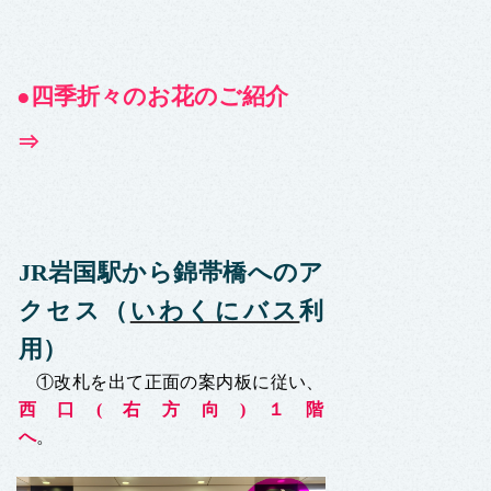
●
四季折々のお花のご紹介
⇒
JR岩国駅から錦帯橋へのア
クセス
（
いわくにバス
利
用）
①改札を出て正面の案内板に従い、
西口(右方向)１階
へ
。