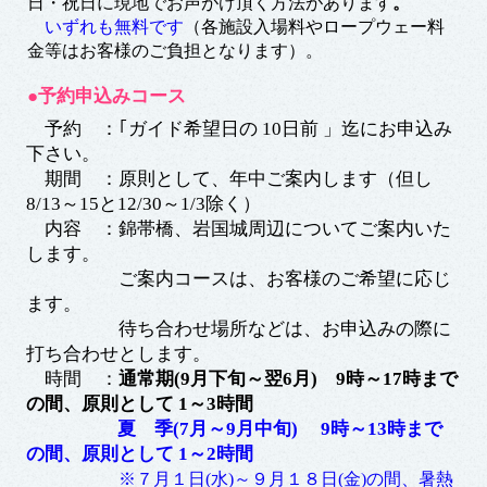
日・祝日に現地でお声がけ頂く方法があります
。
いずれも無料です
（各施設入場料やロープウェー料
金等はお客様のご負担となります）。
●予約申込みコース
予約 ：｢ガイド希望日の 10日前 」迄にお申込み
下さい。
期間 ：原則として、年中ご案内します（但し
8/13～15と12/30～1/3除く）
内容 ：錦帯橋、岩国城周辺についてご案内いた
します。
ご案内コース
は、お
客様のご希望に応じ
ます。
待ち合わせ場所などは、お申込みの際に
打ち合わせとします。
時間 ：
通常期(9月下旬～翌6月)
9時～17時まで
の間、原則として 1～3時間
夏 季(7月～9月中旬)
9時～13時まで
の間、原則として 1～2時間
※７月１日(水)～９月１８日(金)の間、暑熱