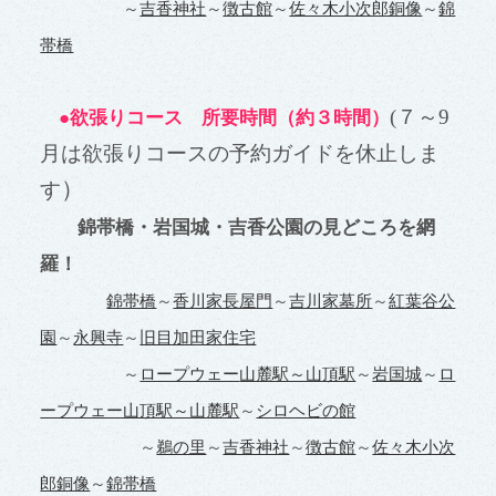
～
吉香神社
～
徴古館
～
佐々木小次郎銅像
～
錦
帯橋
(
７～9
●欲張りコース 所要時間（約３時間）
月は欲張りコースの予約ガイドを休止しま
）
す
錦帯橋・岩国城・吉香公園の見どころを網
羅！
錦帯橋
～
香川家長屋門
～
吉川家墓所
～
紅葉谷公
園
～
永興寺
～
旧目加田家住宅
～
ロープウェー
山麓駅～山頂駅
～
岩国城
～
ロ
ープウェー山頂駅～山麓駅
～
シロヘビの館
～
鵜の里
～
吉香神社
～
徴古館
～
佐々木小次
郎銅像
～
錦帯橋