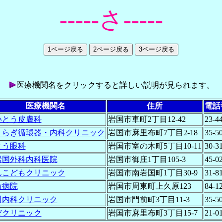
-----さ-----
医療機関名をクリックすると詳しい説明が見られます。
医療機関名
住所
電話
いとう皮膚科
岩国市車町2丁目12-42
23-4
くらぎ循環器・内科クリニック
岩国市麻里布町7丁目2-18
35-5
とう眼科
岩国市室の木町5丁目10-11
30-3
岩国外科内科医院
岩国市御庄1丁目105-3
45-0
んこどもクリニック
岩国市南岩国町1丁目30-9
31-8
防病院
岩国市周東町上久原123
84-1
川内科クリニック
岩国市門前町3丁目11-3
35-5
だクリニック
岩国市麻里布町3丁目15-7
21-0