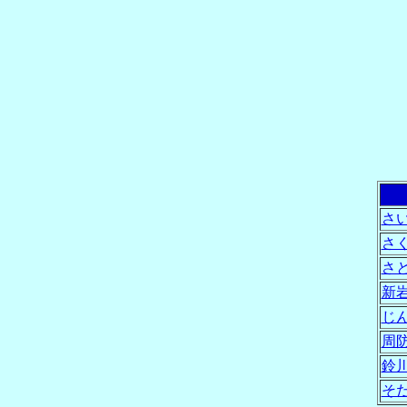
さ
さ
さ
新
じ
周
鈴
そ