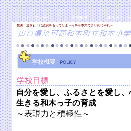
トップページ
学校概要
和木小ニュ
TOP PAGE
POLICY
NEWS
校訓：道を行うに誠実をもってせよ～何事も本気でまじめにやれ～
学校概要
POLICY
学校目標
自分を愛し、ふるさとを愛し、
生きる和木っ子の育成
～表現力と積極性～